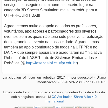
serviço; - conseguimos um honroso terceiro lugar na
categoria 3D Soccer Simulation: mais um troféu para a
UTFPR-CURITIBA!!!
Agradecemos muito ao apoio de todos os professores,
voluntários, apoiadores e patrocinadores dos diversos
eventos, sem os quais não teria sido possível a realização
deste grandioso evento na nossa cidade. Agradecemos
também ao apoio continuado de todos na UTFPR e no
DAINF, que sempre apoiaram e acreditaram na “Iniciativa
Robocup” do LASER-Lab. de Sistemas Embarcados e
Robótica (
http://laser.dainf.ct.utfpr.edu.br
).
participation_of_laser_on_robotica_2017_in_portuguese.txt
· Última
modificação: 2022/07/26 23:15 por
127.0.0.1
Exceto onde for informado ao contrário, o conteúdo neste wiki está
sob a seguinte licença:
CC Attribution-Share Alike 4.0
International