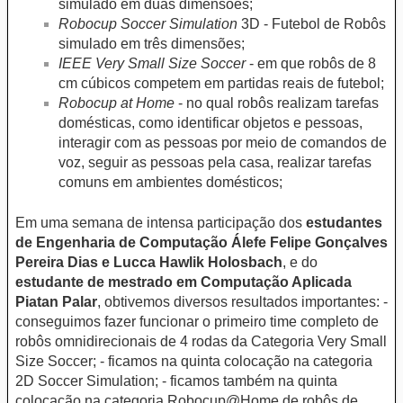
simulado em duas dimensões;
Robocup Soccer Simulation
3D - Futebol de Robôs
simulado em três dimensões;
IEEE Very Small Size Soccer
- em que robôs de 8
cm cúbicos competem em partidas reais de futebol;
Robocup at Home
- no qual robôs realizam tarefas
domésticas, como identificar objetos e pessoas,
interagir com as pessoas por meio de comandos de
voz, seguir as pessoas pela casa, realizar tarefas
comuns em ambientes domésticos;
Em uma semana de intensa participação dos
estudantes
de Engenharia de Computação Álefe Felipe Gonçalves
Pereira Dias e Lucca Hawlik Holosbach
, e do
estudante de mestrado em Computação Aplicada
Piatan Palar
, obtivemos diversos resultados importantes: -
conseguimos fazer funcionar o primeiro time completo de
robôs omnidirecionais de 4 rodas da Categoria Very Small
Size Soccer; - ficamos na quinta colocação na categoria
2D Soccer Simulation; - ficamos também na quinta
colocação na categoria Robocup@Home de robôs de